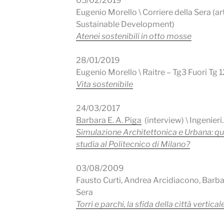
05/02/2019
Eugenio Morello \ Corriere della Sera (ar
Sustainable Development)
Atenei sostenibili in otto mosse
28/01/2019
Eugenio Morello \ Raitre – Tg3 Fuori Tg 
Vita sostenibile
24/03/2017
Barbara E. A. Piga
(interview) \ Ingenieri
Simulazione Architettonica e Urbana: qual
studia al Politecnico di Milano?
03/08/2009
Fausto Curti, Andrea Arcidiacono, Barbara
Sera
Torri e parchi, la sfida della città vertical