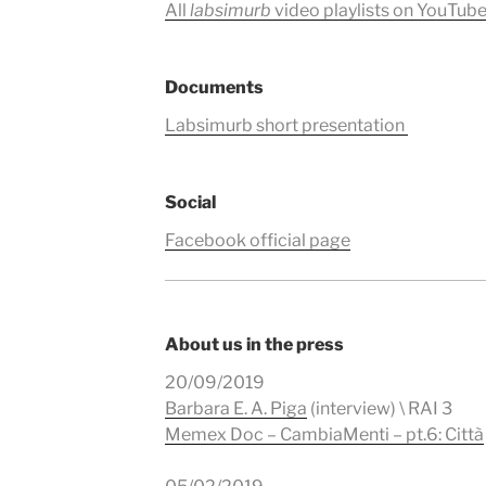
All
labsimurb
video playlists on YouTub
Documents
Labsimurb short presentation
Social
Facebook official page
About us in the press
20/09/2019
Barbara E. A. Piga
(interview) \ RAI 3
Memex Doc – CambiaMenti – pt.6: Città