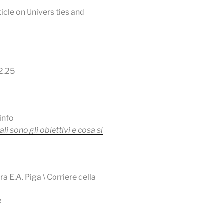
ticle on Universities and
12.25
.info
i sono gli obiettivi e cosa si
 E.A. Piga \ Corriere della
e